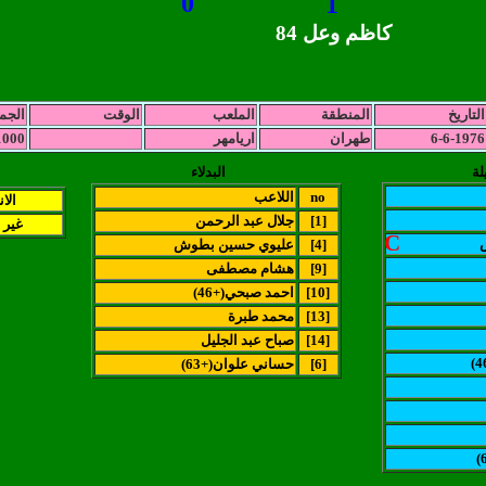
0
1
كاظم وعل 84
التاريخ
المنطقة
الملعب
الوقت
الجم
6-6-1976
طهران
اريامهر
1000
لة
البدلاء
no
اللاعب
الا
[1]
جلال عبد الرحمن
غير 
C
[4]
عليوي حسين بطوش
[9]
هشام مصطفى
[10]
(احمد صبحي(+46
[13]
محمد طبرة
[14]
صباح عبد الجليل
[6]
(حساني علوان(+63