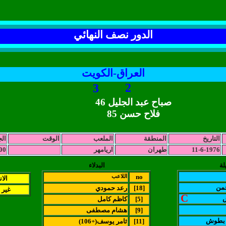
الدور نصف النهائي
العراق-الكويت
2
3
صباح عبد الجليل 46
فلاح حسن 85
التاريخ
المنطقة
الملعب
الوقت
ال
11-6-1976
طهران
اريامهر
00
لة
البدلاء
no
اللاعب
الا
حمن
[18]
رعد حمودي
غير 
C
[5]
كاظم كامل
[9]
هشام مصطفى
 بطوش
[11]
(ثامر يوسف(+106