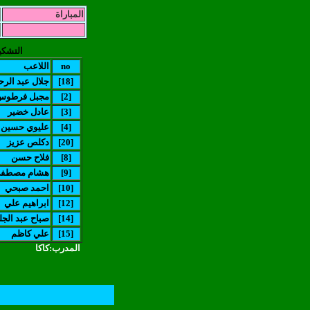
المباراة
التشكي
no
اللاعب
[18]
جلال عبد الر
[2]
مجبل فرطوس
[3]
عادل خضير
[4]
عليوي حسين
[20]
دكلص عزيز
[8]
فلاح حسن
[9]
(هشام مصطفى(
[10]
احمد صبحي
[12]
ابراهيم علي
[14]
(صباح عبد الجلي
[15]
علي كاظم
المدرب:كاكا