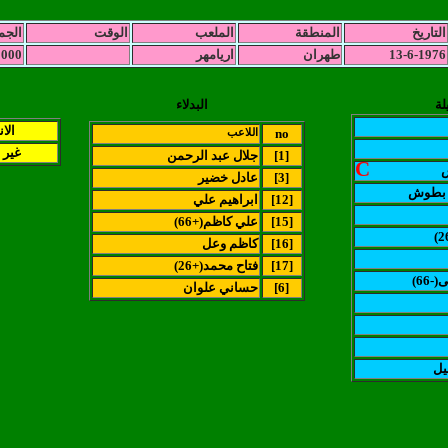
التاريخ
المنطقة
الملعب
الوقت
الجم
13-6-1976
طهران
اريامهر
0000
لة
البدلاء
الا
no
اللاعب
غير 
[1]
جلال عبد الرحمن
C
[3]
عادل خضير
 بطوش
[12]
ابراهيم علي
[15]
(علي كاظم(+66
[16]
كاظم وعل
[17]
(فتاح محمد(+26
-66
[6]
حساني علوان
يل