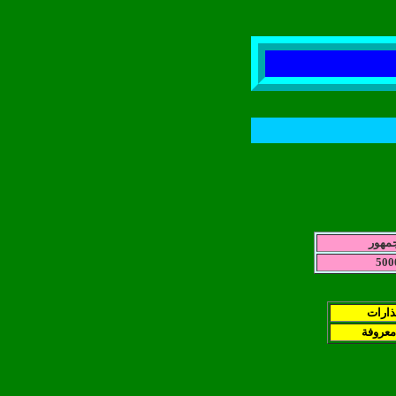
جمهور
500
نذارات
معروفة