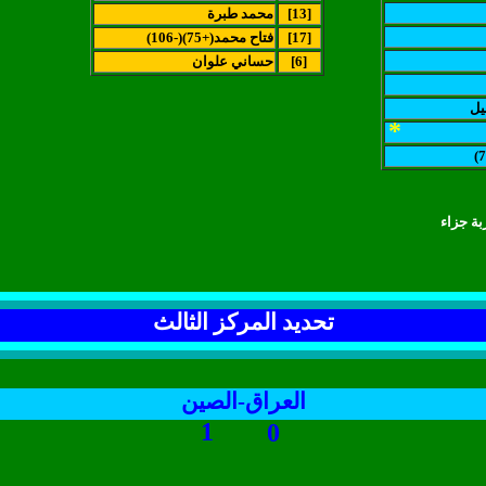
[13]
محمد طبرة
[17]
(فتاح محمد(+75)(-106
[6]
حساني علوان
يل
*
ة جزاء
تحديد المركز الثالث
العراق-الصين
1
0