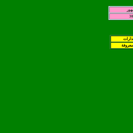
هور
3
نذارات
معروفة