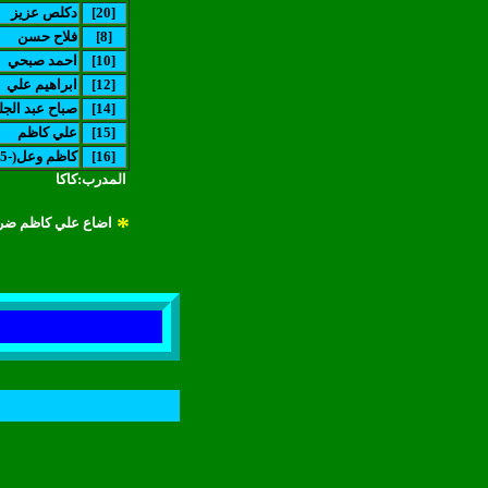
[20]
دكلص عزيز
[8]
فلاح حسن
[10]
احمد صبحي
[12]
ابراهيم علي
[14]
صباح عبد الجل
[15]
علي كاظم
[16]
(كاظم وعل(-75
المدرب:كاكا
*
اضاع علي كاظم ضرب