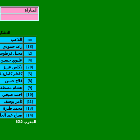
المباراة
التشكي
no
اللاعب
[18]
رعد حمودي
[2]
مجبل فرطوس
[4]
عليوي حسين
[20]
دكلص عزيز
[5]
(كاظم كامل(-26
[8]
فلاح حسن
[9]
(هشام مصطفى(
[10]
احمد صبحي
[11]
ثامر يوسف
[13]
محمد طبرة
[14]
صباح عبد الجل
المدرب:كاكا