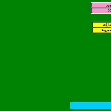
هور
5
نذارات
معروفة