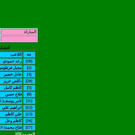
المباراة
التشكي
no
اللاعب
[18]
رعد حمودي
[2]
مجبل فرطوس
[3]
عادل خضير
[20]
دكلص عزيز
[5]
كاظم كامل
[8]
فلاح حسن
[11]
(ثامر يوسف(-46
[12]
ابراهيم علي
[15]
علي كاظم
[16]
كاظم وعل
[17]
(فتاح محمد(-63
المدرب:كاكا