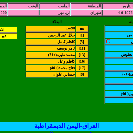
التاريخ
المنطقة
الملعب
الوقت
الجم
4-6-1976
طهران
اريامهر
0000
لة
البدلاء
no
اللاعب
الا
حمن
[1]
جلال عبد الرحمن
غير 
C
[5]
كاظم كامل
[11]
ثامر يوسف
 بطوش
[13]
(محمد طبرة(+71
[16]
كاظم وعل
[17]
(فتاح محمد(+46
-71
[6]
حساني علوان
ل(-46
العراق-اليمن الديمقراطية