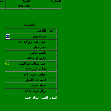
المباراة
التاريخ
الم
8-8-2002
التشكيلة
no
اللاعب
نور صبري
حيدر عبد الرزاق
(-
57
(
حيدر جبار
باسم عباس
غازي فهد
(-
46
(
C
عبد الوهاب ابو الهيل
شأت اكرم
(-68
(
عباس رحيم
(-
46
*(
احمد عبد الجبار
عماد محمد
رزاق فرحان
(-6
2
(
المدير الفني:عدنان حمد