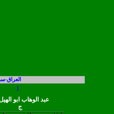
العراق-سبو
1
ج