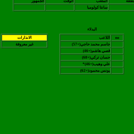
نطقة
الملعب
الوقت
الجمهور
سانتا كولومبا
البدلاء
no
اللاعب
الانذارات
جاسم محمد حاجي
(+57
(
غير معروفة
قصي هاشم
(
+46
(
حسان تركي
(+68
(
علي وهيب
(
+46
*(
يونس محمود
(+62
(