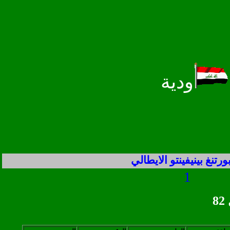
ودية
رتنغ بينيفينتو الايطالي
1
عبد الوهاب ابو الهيل 82