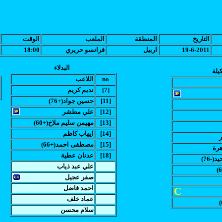
التاريخ
المنطقة
الملعب
الوقت
19-6-2011
اربيل
فرانسو حريري
18:00
البدلاء
يلة
no
اللاعب
[7]
نديم كريم
[11]
(حسين جواد(+76
[12]
علي مطشر
[13]
(مهيمن سليم ملاخ(+60
[14]
ايهاب كاظم
ر
[15]
(مصطفى احمد(+66
هرة
[18]
عدنان عطية
(-76
علي عبد ذياب
صقر عجيل
احمد فاضل
C
عماد خلف
سلام محسن