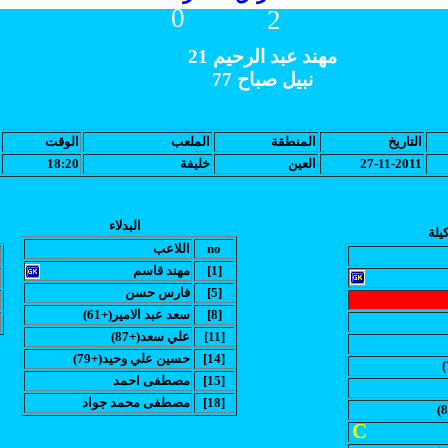
0
2
مهند عبد الرحيم 21
نبيل صباح 77
التاريخ
المنطقة
الملعب
الوقت
27-11-2011
العين
خليفة
18:20
البدلاء
يلة
no
اللاعب
[1]
مهند قاسم
[5]
فارس حسن
[8]
(سعد عبد الامير(+61
[11]
(علي سعد(+87
[14]
(حسين علي وحيد(+79
[15]
مصطفى احمد
[18]
مصطفى محمد جواد
C