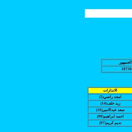
الجمهور
18736
الانذارات
(امجد راضي(5
(زيد خلف(14
(سعد عبدالامير(16
(احمد ابراهيم(90
(نديم كريم(97