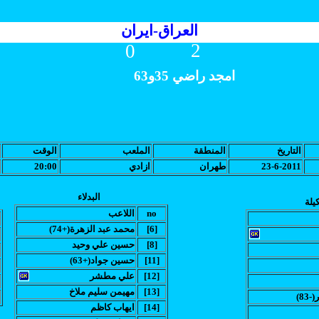
العراق-ايران
2
0
امجد راضي 35و63
التاريخ
المنطقة
الملعب
الوقت
23-6-2011
طهران
ازادي
20:00
البدلاء
يلة
no
اللاعب
[6]
(محمد عبد الزهرة(+74
[8]
حسين علي وحيد
[11]
(حسين جواد(+63
[12]
علي مطشر
[13]
مهيمن سليم ملاخ
-83
[14]
ايهاب كاظم