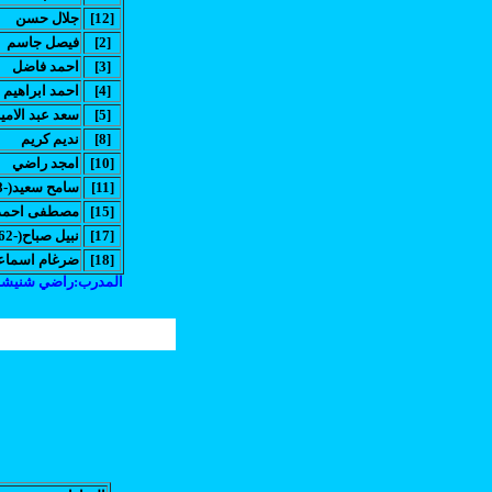
[12]
جلال حسن
[2]
فيصل جاسم
[3]
احمد فاضل
[4]
احمد ابراهيم
[5]
سعد عبد الامي
[8]
نديم كريم
[10]
امجد راضي
[11]
(سامح سعيد(-78
[15]
(مصطفى احمد(-
[17]
(نبيل صباح(-62
[18]
ضرغام اسماع
المدرب:راضي شنيش