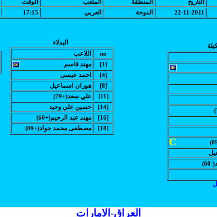
التاريخ
المنطقة
الملعب
الوقت
22-11-2011
الدوحة
العربي
17:15
البدلاء
يلة
no
اللاعب
[1]
مهند قاسم
[4]
احمد عيسى
[8]
هوزان اسماعيل
[11]
(علي سعد(+79
[14]
حسين علي وحيد
[16]
(مهند عبد الرحيم(+60
[18]
(مصطفى محمد جواد(+89
C
يل
60
ل
العراق-الامارات