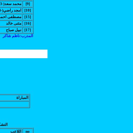
[9]
(محمد سعد(-63
[10]
(امجد راضي(-74
[15]
مصطفى احمد
[16]
مثنى خالد
[17]
نبيل صباح
المدرب:ناظم شاكر
المباراة
التشك
no
اللاعب