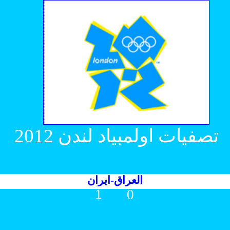
تصفيات اولمبياد لندن 2012
العراق-ايران
1
0