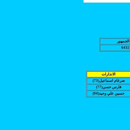
الجمهور
6432
الانذارات
(ضرغام اسماعيل(73
(فارس حسن(77
(حسين علي وحيد(94