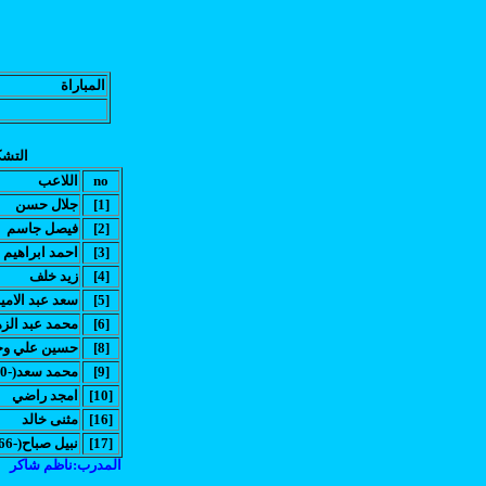
المباراة
التشك
no
اللاعب
[1]
جلال حسن
[2]
فيصل جاسم
[3]
احمد ابراهيم
[4]
زيد خلف
[5]
سعد عبد الامي
[6]
محمد عبد الز
[8]
(حسين علي وحيد
[9]
(محمد سعد(-60
[10]
امجد راضي
[16]
مثنى خالد
[17]
(نبيل صباح(-66
المدرب:ناظم شاكر