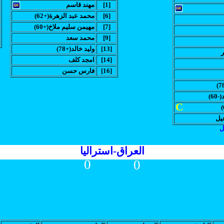
[1]
مهند قاسم
[6]
(محمد عبد الزهرة(+62
[7]
(مهيمن سليم ملاخ(+60
[9]
محمد سعد
[13]
(وليد خالد(+78
ر
[14]
امجد كلف
[16]
فارس حسن
60
C
يل
ل
العراق-استراليا
0
0