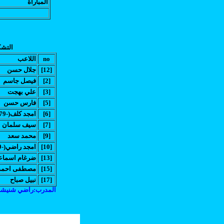
المباراة
التشك
no
اللاعب
[12]
جلال حسن
[2]
فيصل جاسم
[3]
علي بهجت
[5]
فارس حسن
[6]
(امجد كلف(-79
[7]
سيف سلمان
[9]
محمد سعد
[10]
(امجد راضي(-89
[13]
ضرغام اسماع
[15]
(مصطفى احمد(-
[17]
نبيل صباح
المدرب:راضي شنيش