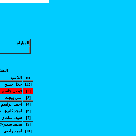
المباراة
التشك
no
اللاعب
[12]
جلال حسن
[2]
فيصل جاسم
[3]
علي بهجت
[4]
احمد ابراهيم
[6]
(امجد كلف(-79
[7]
سيف سلمان
[9]
(محمد سعد(-87
[10]
امجد راضي