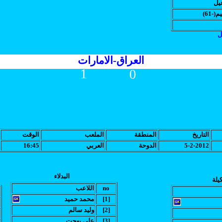
يل
(-61
ل
العراق-الامارات
1
0
التاريخ
المنطقة
الملعب
الوقت
5-2-2012
الدوحة
العربي
16:45
البدلاء
يلة
no
اللاعب
[1]
محمد حميد
[2]
وليد سالم
[3]
علي بهجت