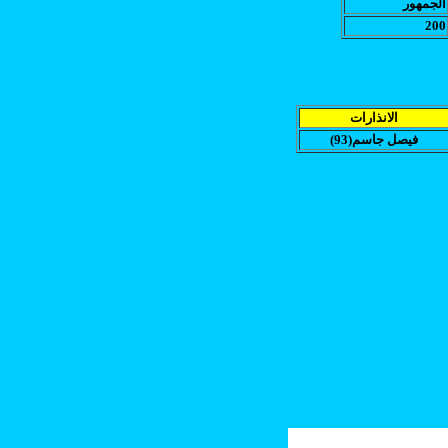
الجمهور
200
الانذارات
(فيصل جاسم(93