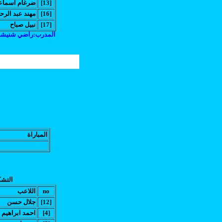
[13]
ضرغام اسماع
[16]
(مهند عبد الرحيم
[17]
نبيل صباح
المدرب:راضي شنيش
المباراة
التشك
no
اللاعب
[12]
جلال حسن
[4]
احمد ابراهيم