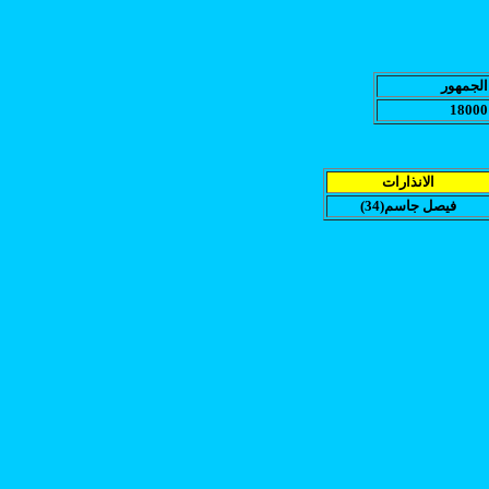
الجمهور
18000
الانذارات
(فيصل جاسم(34