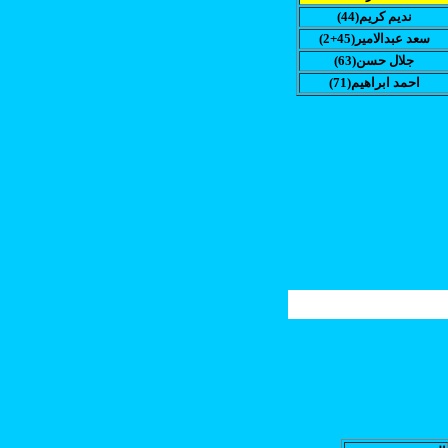
(نديم كريم(44
(سعد عبدالامير(45+2
(جلال حسن(63
(احمد ابراهيم(71