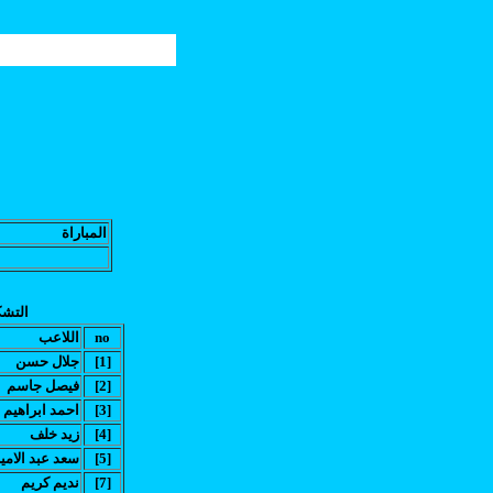
المباراة
التشك
no
اللاعب
[1]
جلال حسن
[2]
فيصل جاسم
[3]
احمد ابراهيم
[4]
زيد خلف
[5]
(سعد عبد الامير(
[7]
نديم كريم