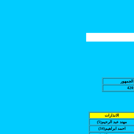
الجمهور
420
الانذارات
(مهند عبد الرحيم(5
(احمد ابراهيم(34