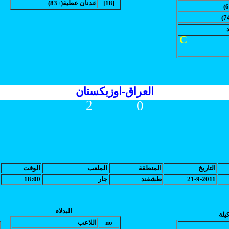
[18]
(عدنان عطية(+83
C
العراق-اوزبكستان
2
0
التاريخ
المنطقة
الملعب
الوقت
21-9-2011
طشقند
جار
18:00
البدلاء
يلة
no
اللاعب