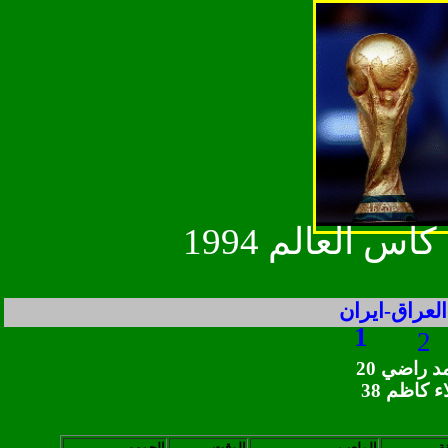
س العالم 1994
العراق-ايران
1
2
د راضي 20
ء كاظم 38
ة
الملعب
الوقت
الجمهور