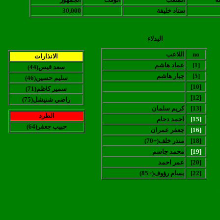
ستاد خليفة
30,000
البدلاء
no
اللاعب
الانذارات
[1]
عماد هاشم
(سعد قيس(44
[5]
جبار هاشم
(سليم حسين(46
[10]
(سمير كاظم(71
[12]
(راضي شنيشل(75
[13]
كريم سلمان
الطرد
[15]
احمد دحام
(حبيب جعفر(64
[16]
جعفر عمران
[18]
(منذر خلف(+70
[19]
محمد جاسم
[20]
عمر احمد
[22]
(بسام رؤوف(+85