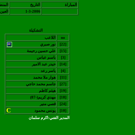
المباراة
التاريخ
المنط
1-3-2006
العين
التشكيلة
no
اللاعب
[22]
نور صبري
[15]
علي حسين رحيمة
[3]
باسم عباس
[14]
حيدر عبد الامير
[4]
ياسر رعد
[11]
هوار ملا محمد
[27]
جاسم محمد حاجي
[19]
هيثم كاظم
[18]
(مهدي كريم(-87
[24]
قصي منير
C
[10]
يونس محمود
المدير الفني:اكرم سلمان