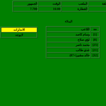
قة
الملعب
الوقت
الجمهور
القطارة
16:00
7.700
البدلاء
no
اللاعب
الانذارات
[1]
وسام كاصد
لايوجد
[8]
لؤي صلاح
[25]
محمد ناصر
[21]
عدي طالب
[32]
(خالد مشير(+87