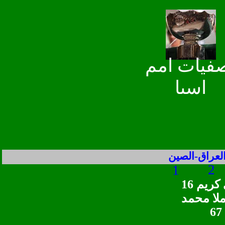
فيات امم
اسيا
لعراق-الصين
2
1
ريم 16
ملا محمد
67