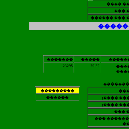
���� �
��
��� 
������ ��� 
�����
�������
�����
�����
23295
20:30
���
���
������
���������
��
������
(���� ���
(���� ���
��� 
��� ������
�