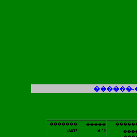
�
������-
�������
�����
�����
48837
16:00
���
���