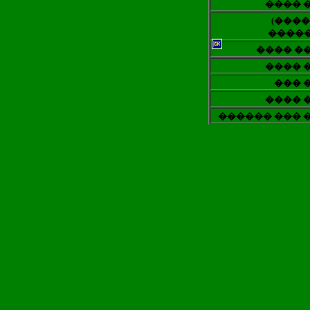
���� 
(����
�����
���� �
���� 
��� 
��
���� 
������ ��� 