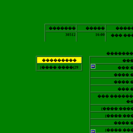
�������
�����
����
30512
16:00
��� ��
������
���������
��
(���� ����(29
��� 
���� 
���� 
��� 
��� ������
�
(���� ����
(���� ���
���� 
(���� ���