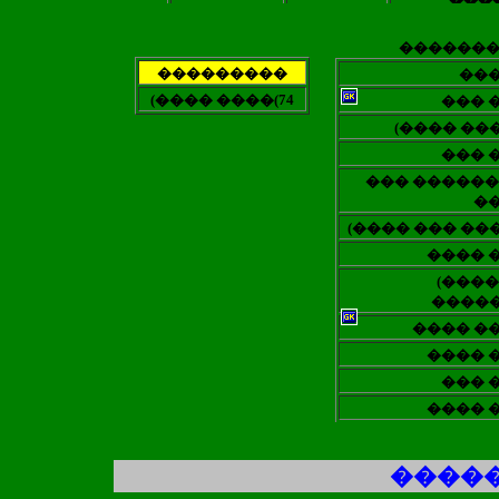
������
���������
��
(���� ����(74
��� 
(���� ���
��� 
��� ������
�
(���� ��� ���
���� 
(����
�����
���� �
���� 
��
��� 
���� 
������ ��� 
����