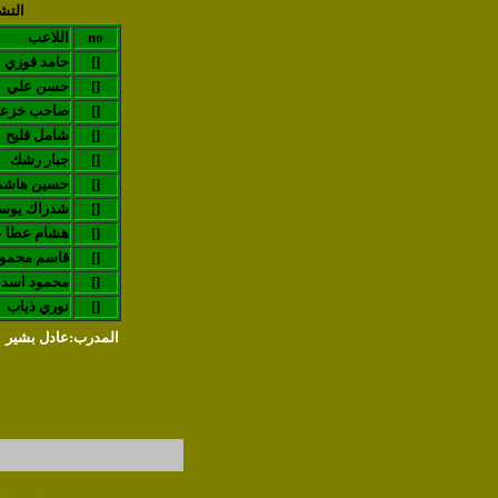
التش
no
اللاعب
[]
حامد فوزي
[]
حسن علي
[]
صاحب خزع
[]
شامل فليح
[]
جبار رشك
[]
حسين هاشم
[]
شدراك يو
[]
هشام عطا ع
[]
قاسم محمو
[]
محمود اسد
[]
نوري ذياب
المدرب:عادل بشير