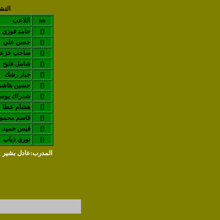
التش
no
اللاعب
[]
حامد فوزي
[]
حسن علي
[]
صاحب خزع
[]
شامل فليح
[]
جبار رشك
[]
حسين هاشم
[]
شدراك يو
[]
هشام عطا ع
[]
قاسم محمو
[]
قيس حميد
[]
نوري ذياب
المدرب:عادل بشير