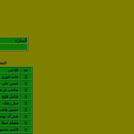
المباراة
التش
no
اللاعب
[]
حامد فوزي
[]
حسن علي
[]
صاحب خزع
[]
شامل فليح
[]
جبار رشك
[]
(حسين هاشم
[]
شدراك يو
[]
هشام عطا ع
[]
قاسم محمو