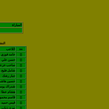
المباراة
التش
no
اللاعب
[]
حامد فوزي
[]
حسن علي
[]
صاحب خزع
[]
شامل فليح
[]
جبار رشك
[]
(حسين هاشم
[]
شدراك يو
[]
هشام عطا ع
[]
قاسم محمو
[]
قيس حميد
[]
نوري ذياب