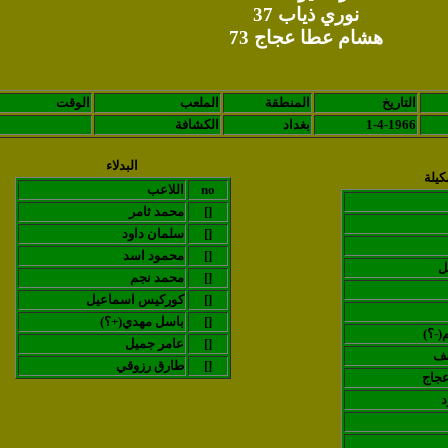
نوري ذياب 37
هشام عطا عجاج 73
التاريخ
المنطقة
الملعب
الوقت
1-4-1966
بغداد
الكشافة
البدلاء
كيلة
no
اللاعب
[]
محمد ثامر
[]
سلمان داود
[]
محمود اسد
ل
[]
محمد نجم
[]
كوركيس اسماعيل
[]
(باسل مهدي(+؟
(-؟
[]
عامر جميل
سف
[]
طارق رزوقي
جاج
د