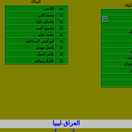
البدلاء
كيلة
no
اللاعب
[]
محمد ثامر
[]
سلمان داود
[]
محمود اسد
ل
[]
محمد نجم
[]
كوركيس اسماعيل
[]
باسل مهدي
[]
عامر جميل
سف
[]
طارق رزوقي
جاج
د
العراق-ليبيا
1
3