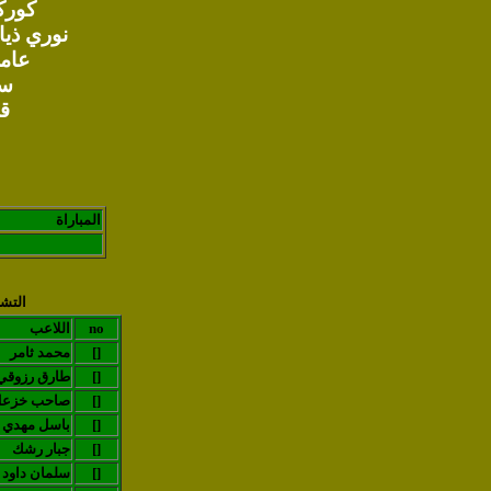
كورك
نوري ذياب 15 و 42 
عامر 
سل
قي
المباراة
التشك
no
اللاعب
[]
محمد ثامر
[]
طارق رزوقي
[]
صاحب خزع
[]
باسل مهدي
[]
جبار رشك
[]
سلمان داود