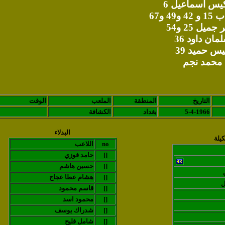
يس اسماعيل 6
و49 و67
جميل 25 و54
مان داود 36
س حميد 39
محمد نجم
التاريخ
المنطقة
الملعب
الوقت
5-4-1966
بغداد
الكشافة
البدلاء
يلة
no
اللاعب
[]
حامد فوزي
[]
حسين هاشم
[]
هشام عطا عجاج
ل
[]
قاسم محمود
[]
محمود اسد
[]
شدراك يوسف
[]
شامل فليح