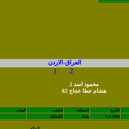
العراق-الاردن
2
1
محمود اسد 2
هشام عطا عجاج 82
التاريخ
المنطقة
الملعب
الوقت
2-4-1966
بغداد
الكشافة
البدلاء