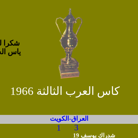
شكرا لل
ياس ال
كاس العرب الثالثة 1966
العراق-الكويت
3
1
شدراك يوسف 19