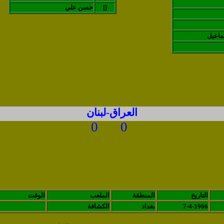
[]
حسن علي
اعيل
العراق-لبنان
0
0
التاريخ
المنطقة
الملعب
الوقت
7-4-1966
بغداد
الكشافة