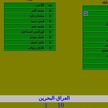
كيلة
no
اللاعب
[]
محمد ثامر
[]
سلمان داود
[]
قيس حميد
ل
[]
محمد نجم
[]
كوركيس اسماعيل
[]
باسل مهدي
[]
عامر جميل
سف
[]
طارق رزوقي
جاج
د
العراق-البحرين
10
1