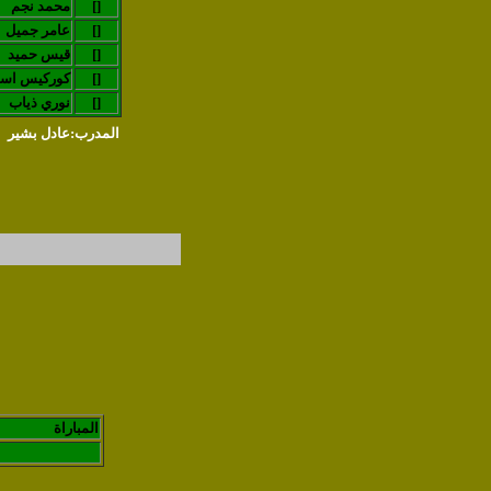
[]
محمد نجم
[]
عامر جميل
[]
قيس حميد
[]
كوركيس اسم
[]
نوري ذياب
المدرب:عادل بشير
المباراة