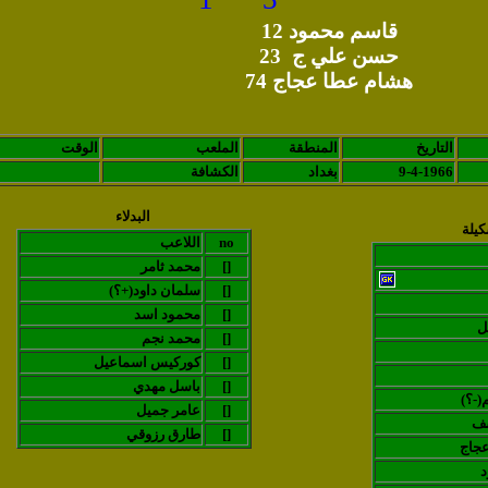
قاسم محمود 12
حسن علي ج 23
هشام عطا عجاج 74
التاريخ
المنطقة
الملعب
الوقت
9-4-1966
بغداد
الكشافة
البدلاء
كيلة
no
اللاعب
[]
محمد ثامر
[]
(سلمان داود(+؟
[]
محمود اسد
ل
[]
محمد نجم
[]
كوركيس اسماعيل
[]
باسل مهدي
(-؟
[]
عامر جميل
سف
[]
طارق رزوقي
جاج
د