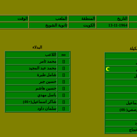
التاريخ
المنطقة
الملعب
الوقت
13-11-1964
الكويت
ثانوية الشويخ
البدلاء
كيلة
no
اللاعب
[]
محمد ثامر
c
[]
محمد عبد المجيد
[]
شامل طبرة
ل
[]
حسين جبر
[]
حسين هاشم
[]
باسل مهدي
[]
(شاكر اسماعيل(+46
ماعيل
[]
سلمان داود
صفي(-46
د
جاج