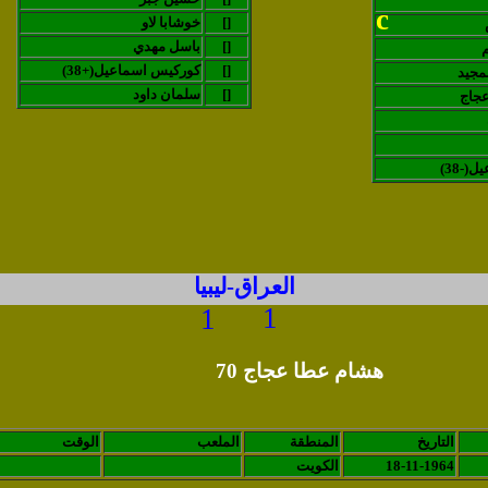
c
[]
خوشابا لاو
[]
باسل مهدي
[]
(كوركيس اسماعيل(+38
مجيد
[]
سلمان داود
جاج
ل(-38
العراق-ليبيا
1
1
هشام عطا عجاج 70
التاريخ
المنطقة
الملعب
الوقت
18-11-1964
الكويت