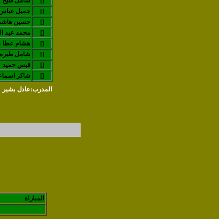
[]
شامل فليح
[]
جميل عباس
[]
حسين هاشم
[]
محمد عبد ال
[]
هشام عطا ع
[]
شامل طبره
[]
قيس حميد
[]
(شاكر اسماعي
المدرب:عادل بشير
المباراة