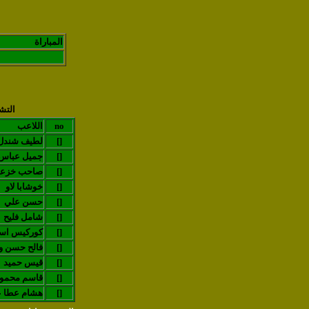
المباراة
التش
no
اللاعب
[]
لطيف شندل
[]
جميل عباس
[]
صاحب خزع
[]
خوشابا لاو
[]
حسن علي
[]
شامل فليح
[]
كوركيس اس
[]
(فالح حسن و
[]
قيس حميد
[]
قاسم محمو
[]
هشام عطا ع