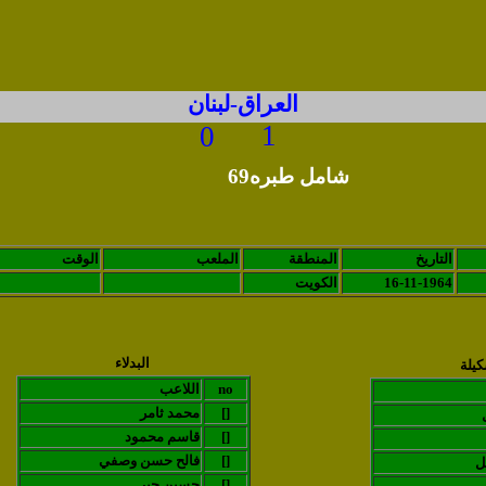
العراق-لبنان
1
0
شامل طبره69
التاريخ
المنطقة
الملعب
الوقت
16-11-1964
الكويت
البدلاء
كيلة
no
اللاعب
[]
محمد ثامر
[]
قاسم محمود
[]
فالح حسن وصفي
ل
[]
حسين جبر