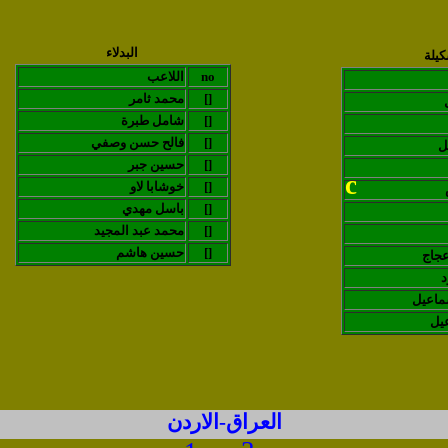
البدلاء
كيلة
no
اللاعب
[]
محمد ثامر
[]
شامل طبرة
[]
فالح حسن وصفي
ل
[]
حسين جبر
c
[]
خوشابا لاو
[]
باسل مهدي
[]
محمد عبد المجيد
[]
حسين هاشم
جاج
د
ماعيل
يل
العراق-الاردن