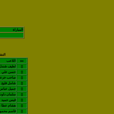
المباراة
التش
no
اللاعب
[]
لطيف شندل
[]
حسن علي
[]
صاحب خزع
[]
شامل فليح
[]
جميل عباس
[]
سلمان داود
[]
قيس حميد
[]
هشام عطا ع
[]
قاسم محمو