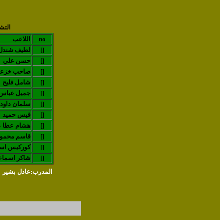
التش
no
اللاعب
[]
لطيف شندل
[]
حسن علي
[]
صاحب خزع
[]
شامل فليح
[]
جميل عباس
[]
سلمان داود
[]
قيس حميد
[]
هشام عطا ع
[]
قاسم محمو
[]
كوركيس اس
[]
شاكر اسماع
المدرب:عادل بشير