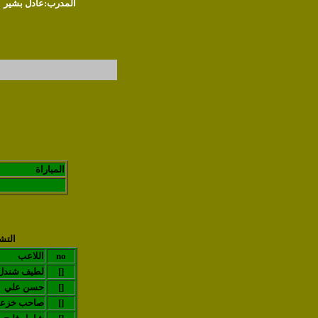
المدرب:عادل بشير
المباراة
التش
no
اللاعب
[]
لطيف شندل
[]
حسن علي
[]
صاحب خزع