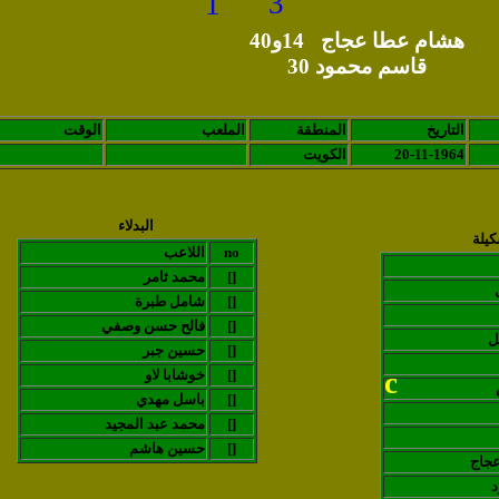
3
1
هشام عطا عجاج 14و40
قاسم محمود 30
التاريخ
المنطقة
الملعب
الوقت
20-11-1964
الكويت
البدلاء
كيلة
no
اللاعب
[]
محمد ثامر
[]
شامل طبرة
[]
فالح حسن وصفي
ل
[]
حسين جبر
c
[]
خوشابا لاو
[]
باسل مهدي
[]
محمد عبد المجيد
[]
حسين هاشم
جاج
د